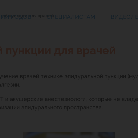
ой пункции для врачей
НИИ РОДОВ
СПЕЦИАЛИСТАМ
ВИДЕОЛ
 пункции для врачей
учение врачей технике эпидуральной пункции (му
лгезии.
Т и акушерские анестезиологи, которые не влад
ризации эпидурального пространства.