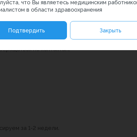
луйста, что Вы являетесь медицинским работнико
иалистом в области здравоохранения
актических техник эпидуральной пункции и катет
ля под УЗИ контролем.
Подтвердить
Закрыть
ют
сертификаты с 10 баллами БПР
.
обращаться по контактам:
сируем за 1-2 недели.