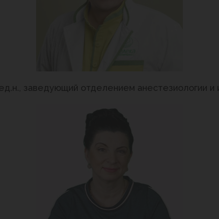
.мед.н., заведующий отделением анестезиологии 