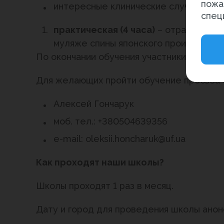
пожа
интересные клинические случаи.
спец
практическая (4 часа)
– отработка пр
муляже спины японского производите
По окончании обучения участники получа
Для желающих пройти обучение просьба 
Алексей Гончарук
моб. тел.: +380504639356
e-mail: oleksii.honcharuk@uf.ua
Как проходят наши школы?
Школы проходят 1 раз в месяц.
Дату и город для проведения школы анон