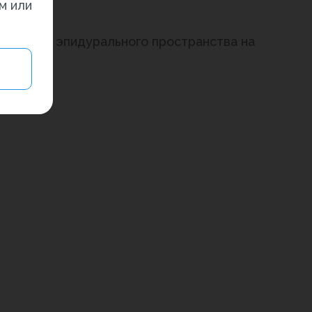
м или
еризации эпидурального пространства на