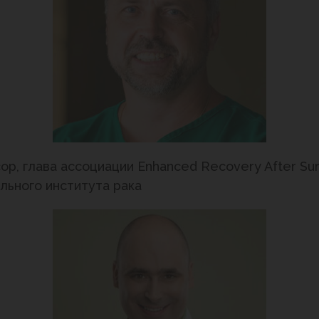
ссор, глава ассоциации Enhanced Recovery After S
ьного института рака