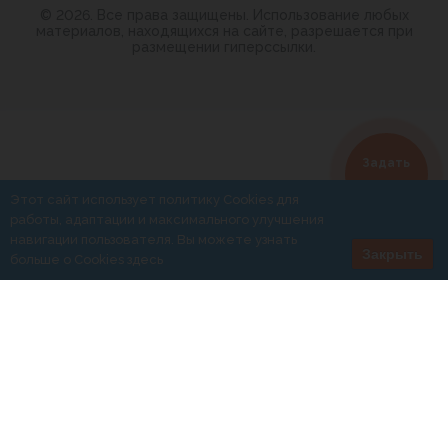
© 2026. Все права защищены. Использование любых
материалов, находящихся на сайте, разрешается при
размещении гиперссылки.
Задать
вопрос
Этот сайт использует политику Cookies для
работы, адаптации и максимального улучшения
навигации пользователя. Вы можете узнать
Закрыть
больше о Cookies
здесь