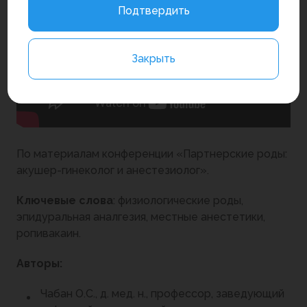
Подтвердить
Закрыть
По материалам конференции «Партнерские роды:
акушер-гинеколог и анестезиолог».
Ключевые слова
: физиологические роды,
эпидуральная аналгезия, местные анестетики,
ропивакаин.
Авторы:
Чабан О.С., д. мед. н., профессор, заведующий